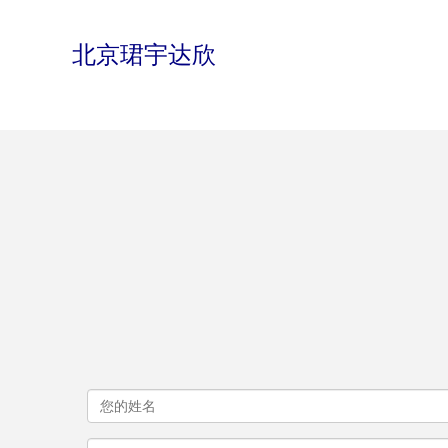
北京珺宇达欣